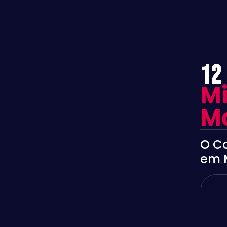
12
Mi
Ma
O Ca
em 