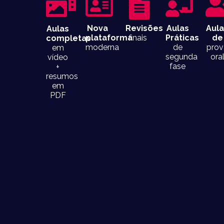
Nova
Revisões
Aulas
Aul
Aulas
plataforma
finais
Práticas
de
completas
moderna
de
prov
em
segunda
ora
vídeo
fase
+
resumos
em
PDF