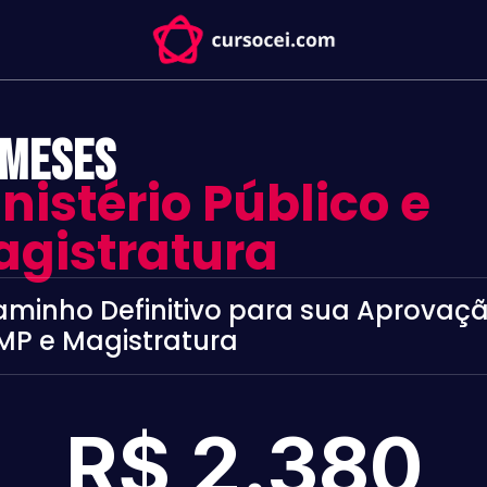
 meses
nistério Público e
gistratura
minho Definitivo
para sua Aprovaç
MP e Magistratura
R$ 2.380