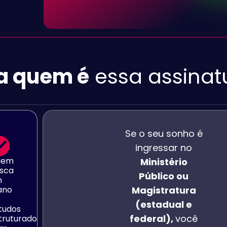
a quem é
essa
assinat
Se o seu sonho é
ingressar no
uem
Ministério
sca
Público ou
m
ano
Magistratura
(estadual e
tudos
federal),
você
truturado