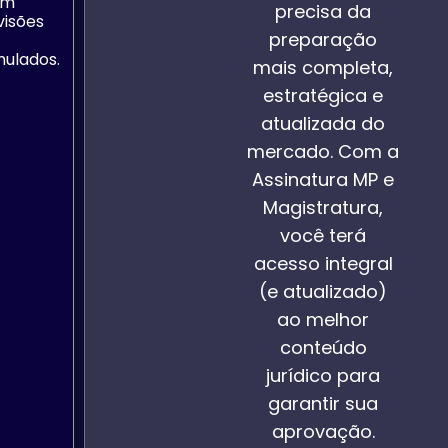
om
precisa da
visões
preparação
mulados.
mais completa,
estratégica e
atualizada do
mercado. Com a
Assinatura MP e
Magistratura,
você terá
acesso integral
(e atualizado)
ao melhor
conteúdo
jurídico para
garantir sua
aprovação.