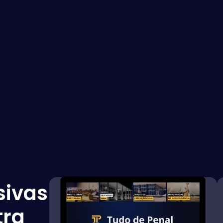
sivas
tra