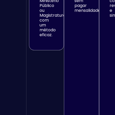
Ministério
sem
c
Público
pagar
re
ou
mensalidades.
e
Magistratura
si
com
um
método
eficaz.