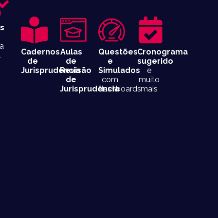
as
a
Cadernos
Aulas
Questões
Cronograma
l
de
de
e
sugerido
Jurisprudência
Revisão
Simulados
e
de
com
muito
Jurisprudência
dashboards
mais