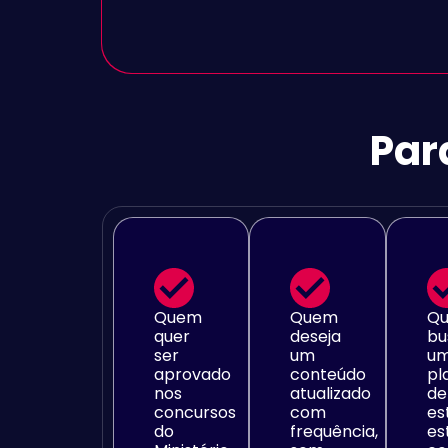
Par
Quem
Quem
Q
quer
deseja
bu
ser
um
u
aprovado
conteúdo
pl
nos
atualizado
de
concursos
com
es
do
frequência,
es